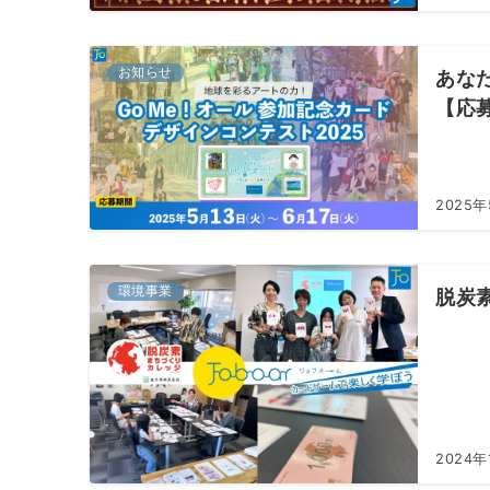
お知らせ
あな
【応
2025年
環境事業
脱炭素
2024年