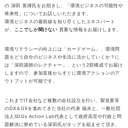
の 深田 英揮氏をお招きし、「環境ビジネスの可能性や
将来性」についてお話しいただきます。
環境ビジネスの最前線を知り尽くしたエキスパート
が、
ここでしか聞けない
貴重な情報をお届けします。
環境リテラシーの向上には「
カードゲーム
」、環境問
題をどう自分のビジネスや生活に活かしていくか？に
は「
深田講師のレクチャー
」、という
2部構成
でお届け
しますので、参加直後からすぐに環境アクションのア
ウトプットが可能です。
これまでIT会社など複数の会社設立を行い、製造業等
のDX＆GXを進めてきた当社の代表 福永と、一般社団
法人SDGs Action Lab代表として政府高官や行政と問
題解決に努めている深田氏がタッグを組ませて頂き、