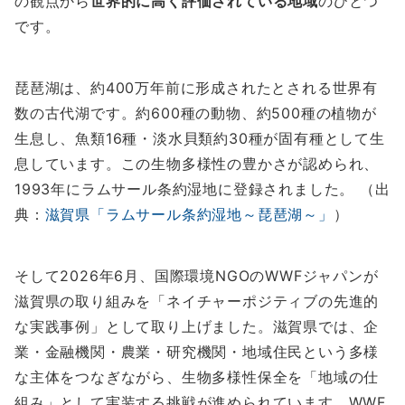
の観点から
世界的に高く評価されている地域
のひとつ
です。
琵琶湖は、約400万年前に形成されたとされる世界有
数の古代湖です。約600種の動物、約500種の植物が
生息し、魚類16種・淡水貝類約30種が固有種として生
息しています。この生物多様性の豊かさが認められ、
1993年にラムサール条約湿地に登録されました。 （出
典：
滋賀県「ラムサール条約湿地～琵琶湖～」
）
そして2026年6月、国際環境NGOのWWFジャパンが
滋賀県の取り組みを「ネイチャーポジティブの先進的
な実践事例」として取り上げました。滋賀県では、企
業・金融機関・農業・研究機関・地域住民という多様
な主体をつなぎながら、生物多様性保全を「地域の仕
組み」として実装する挑戦が進められています。WWF