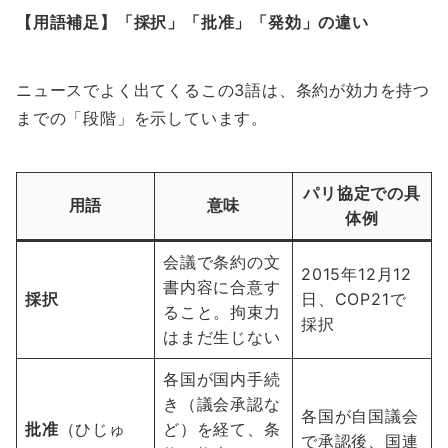
【用語補足】「採択」「批准」「発効」の違い
ニュースでよく出てくるこの3語は、条約が効力を持つ
までの「段階」を示しています。
パリ協定での具
用語
意味
体例
会議で条約の文
2015年12月12
書内容に合意す
採択
日、COP21で
ること。拘束力
採択
はまだ生じない
各国が国内手続
き（議会承認な
各国が自国議会
批准
（ひじゅ
ど）を経て、条
で承認後、国連