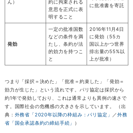
ん）
約に拘束される
に批准書を寄託
意思を正式に表
明すること
一定の批准国数
2016年11月4日
などの条件を満
に発効（55カ
発効
たし、条約が法
国以上かつ世界
的効力を持つこ
排出量の55%以
と
上が批准）
つまり「採択＝決めた」「批准＝約束した」「発効＝
効力が生じた」という流れです。パリ協定は採択から
約1年で発効しており、これは通常よりも異例の速さで
す。国際社会の危機感の大きさを示しています。 （出
典：
外務省「2020年以降の枠組み：パリ協定」
／
外務
省「国会承認条約の締結手続」
）